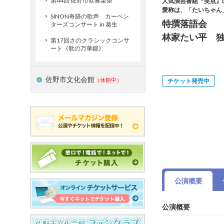
第44回 佐野市吹奏楽祭
人気演芸番組『笑点』
愛称は、「たいちゃん
SINON奇跡の歌声 カーペン
特撰落語会
ターズコンサート in 葛生
林家たい平 
第17回さのクラシックコンサ
ート《歌の万華鏡》
佐野市文化会館
（休館中）
チケット発売中
公演概要
公演概要