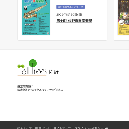
佐野市葛生あくとプラザ
2026年8月30日(日)
ンサ
第44回 佐野市吹奏楽祭
総合トップ
関連リンク
サイトマップ
プライバシーポリシー