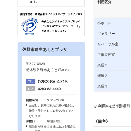
利用区分
小ホール
ギャラリー
リハーサル室
佐野市葛生あくとプラザ
主催者控室
〒327-0525
楽屋１
栃木県佐野市あくと町3084
楽屋２
0283-86-4715
TEL
楽屋３
0283-86-4440
FAX
開館時間
： 9:00～22:00
ただし、夜間の利用が無い場合は、
※利用料は消費税額
施設・受付ともに17時30分までと
なります。
《備考》
休館日
： 毎週月曜日
該当日が国民の祝日にあたる場合は