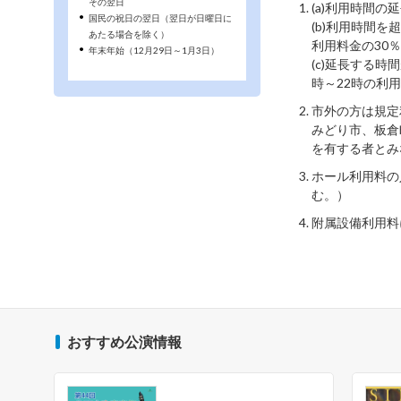
その翌日
(a)利用時間
国民の祝日の翌日（翌日が日曜日に
(b)利用時間
あたる場合を除く）
利用料金の30
年末年始（12月29日～1月3日）
(c)延長する
時～22時の利
市外の方は規定
みどり市、板倉
を有する者とみ
ホール利用料の
む。）
附属設備利用料
おすすめ公演情報