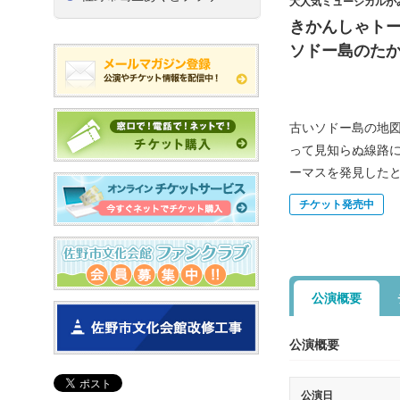
大人気ミュージカルが
きかんしゃト
ソドー島のた
古いソドー島の地
って見知らぬ線路
ーマスを発見した
チケット発売中
公演概要
公演概要
公演日