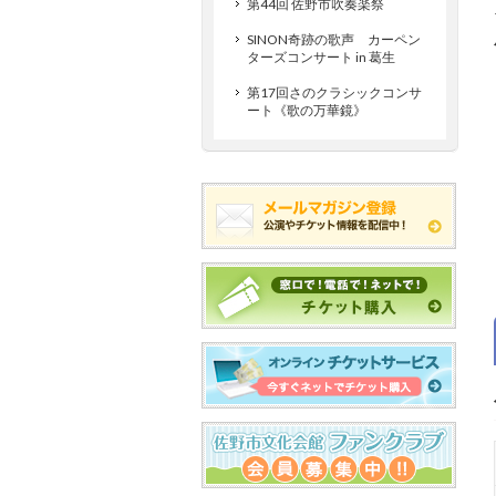
第44回 佐野市吹奏楽祭
SINON奇跡の歌声 カーペン
ターズコンサート in 葛生
第17回さのクラシックコンサ
ート《歌の万華鏡》