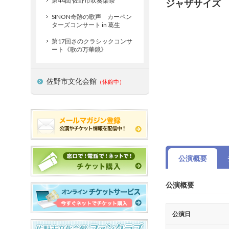
第44回 佐野市吹奏楽祭
ジャザサイズ
SINON奇跡の歌声 カーペン
ターズコンサート in 葛生
第17回さのクラシックコンサ
ート《歌の万華鏡》
佐野市文化会館
（休館中）
公演概要
公演概要
公演日