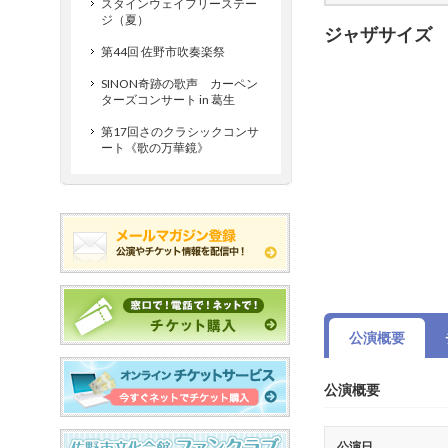
スタインウェイフリーステー
ジ（夏）
ジャザサイズ
第44回 佐野市吹奏楽祭
SINON奇跡の歌声 カーペン
ターズコンサート in 葛生
第17回さのクラシックコンサ
ート《歌の万華鏡》
公演概要
公演概要
公演日