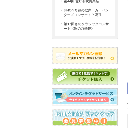
第44回 佐野市吹奏楽祭
SINON奇跡の歌声 カーペン
ターズコンサート in 葛生
第17回さのクラシックコンサ
ート《歌の万華鏡》