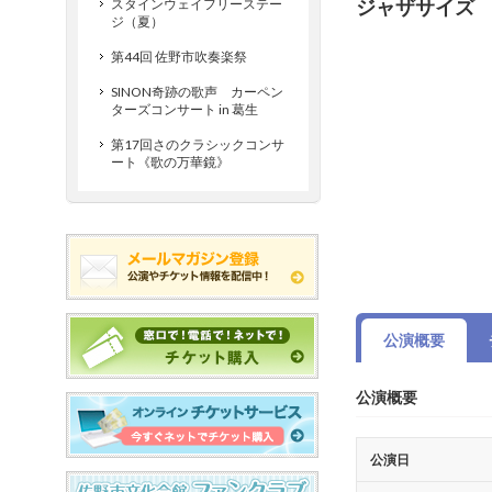
ジャザサイズ
スタインウェイフリーステー
ジ（夏）
第44回 佐野市吹奏楽祭
SINON奇跡の歌声 カーペン
ターズコンサート in 葛生
第17回さのクラシックコンサ
ート《歌の万華鏡》
公演概要
公演概要
公演日