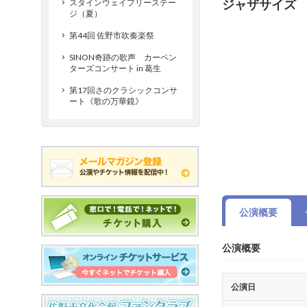
ジャザサイズ
スタインウェイフリーステー
ジ（夏）
第44回 佐野市吹奏楽祭
SINON奇跡の歌声 カーペン
ターズコンサート in 葛生
第17回さのクラシックコンサ
ート《歌の万華鏡》
公演概要
公演概要
公演日