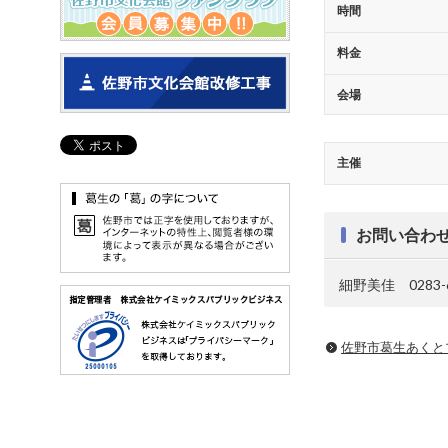
時間
料金
会場
主催
お問い合わ
細野美佳 0283-6
佐野市葛生あくと