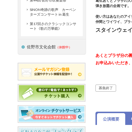
第44回 佐野市吹奏楽祭
葛生あくとプラザの大
弾き放題の企画です。
SINON奇跡の歌声 カーペン
ターズコンサート in 葛生
使い方はあなたのアイ
仲間とワイワイ、プラ
第17回さのクラシックコンサ
ート《歌の万華鏡》
スタインウェ
佐野市文化会館
（休館中）
あくとプラザ分の
お申込みいただき
募集終了
公演概要