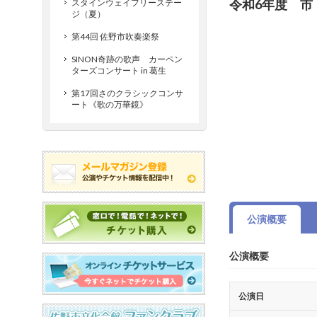
令和6年度 市
スタインウェイフリーステー
ジ（夏）
第44回 佐野市吹奏楽祭
SINON奇跡の歌声 カーペン
ターズコンサート in 葛生
第17回さのクラシックコンサ
ート《歌の万華鏡》
公演概要
公演概要
公演日