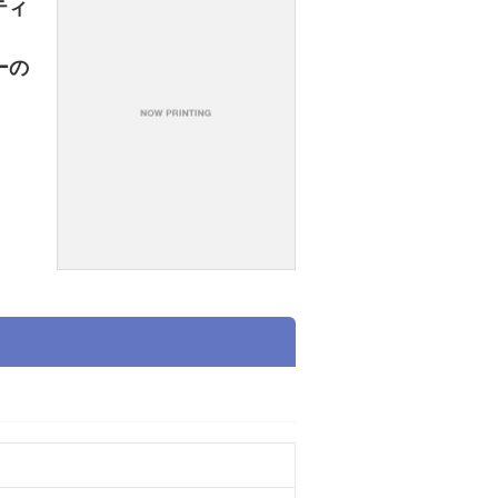
ティ
ーの