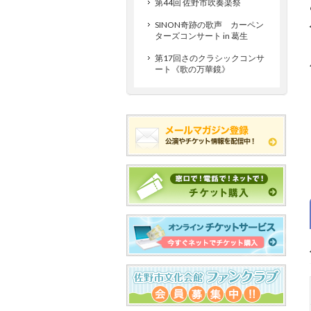
第44回 佐野市吹奏楽祭
SINON奇跡の歌声 カーペン
ターズコンサート in 葛生
第17回さのクラシックコンサ
ート《歌の万華鏡》