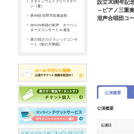
設立30周年記
スタインウェイフリーステー
ジ（夏）
～ピアノ三重奏
第44回 佐野市吹奏楽祭
混声合唱団コ
SINON奇跡の歌声 カーペン
ターズコンサート in 葛生
第17回さのクラシックコンサ
ート《歌の万華鏡》
公演概要
公演概要
公演日