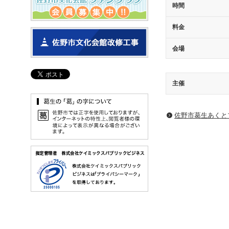
時間
料金
会場
主催
佐野市葛生あくと