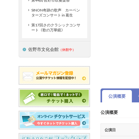
第44回 佐野市吹奏楽祭
SINON奇跡の歌声 カーペン
ターズコンサート in 葛生
第17回さのクラシックコンサ
ート《歌の万華鏡》
佐野市文化会館
（休館中）
公演概要
公演概要
公演日