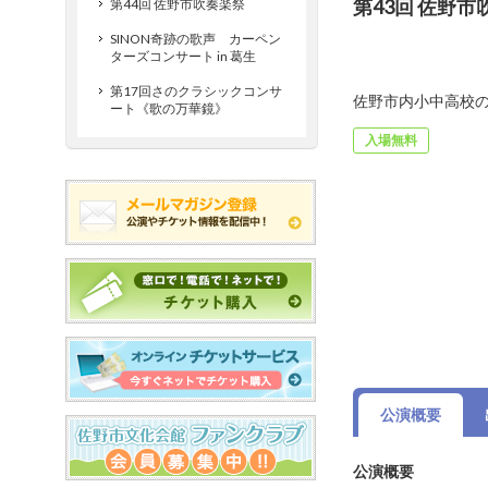
第43回 佐野市
第44回 佐野市吹奏楽祭
SINON奇跡の歌声 カーペン
ターズコンサート in 葛生
第17回さのクラシックコンサ
佐野市内小中高校
ート《歌の万華鏡》
入場無料
公演概要
公演概要