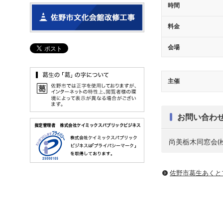
時間
料金
会場
主催
お問い合わ
尚美栃木同窓会(松原)
佐野市葛生あくと