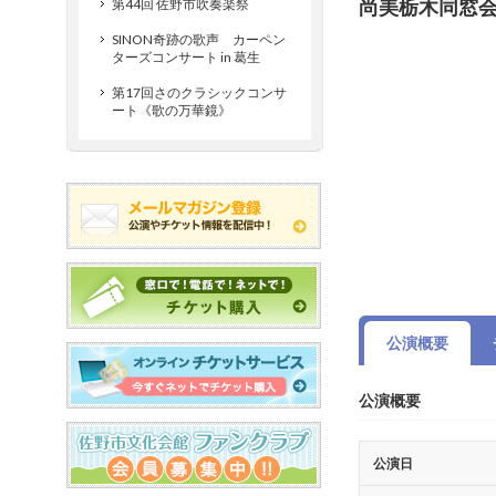
尚美栃木同窓会
第44回 佐野市吹奏楽祭
SINON奇跡の歌声 カーペン
ターズコンサート in 葛生
第17回さのクラシックコンサ
ート《歌の万華鏡》
公演概要
公演概要
公演日