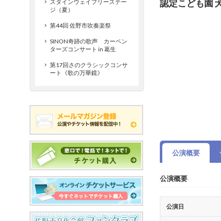
認定こども園 
スタインウェイフリーステー
ジ（夏）
第44回 佐野市吹奏楽祭
SINON奇跡の歌声 カーペン
ターズコンサート in 葛生
第17回さのクラシックコンサ
ート《歌の万華鏡》
公演概要
公演概要
公演日