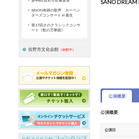
第44回 佐野市吹奏楽祭
SANO DREAM L
SINON奇跡の歌声 カーペン
ターズコンサート in 葛生
第17回さのクラシックコンサ
ート《歌の万華鏡》
佐野市文化会館
（休館中）
公演概要
公演概要
公演日