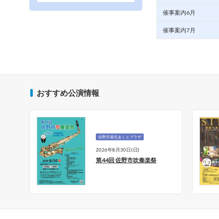
催事案内6月
催事案内7月
おすすめ公演情報
佐野市葛生あくとプラザ
2026年8月30日(日)
ンサ
第44回 佐野市吹奏楽祭