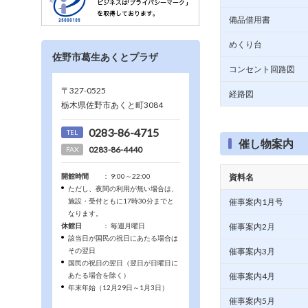
備品借用書
めくり台
佐野市葛生あくとプラザ
コンセント回路図
〒327-0525
経路図
栃木県佐野市あくと町3084
0283-86-4715
TEL
催し物案内
0283-86-4440
FAX
開館時間
： 9:00～22:00
資料名
ただし、夜間の利用が無い場合は、
施設・受付ともに17時30分までと
催事案内1月号
なります。
休館日
： 毎週月曜日
催事案内2月
該当日が国民の祝日にあたる場合は
その翌日
催事案内3月
国民の祝日の翌日（翌日が日曜日に
あたる場合を除く）
催事案内4月
年末年始（12月29日～1月3日）
催事案内5月